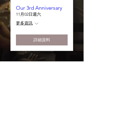
Our 3rd Anniversary
11月02日週六
更多資訊
詳細資料
© 2024 by
Jamie &
Jason
Proudly created with
Jesigna